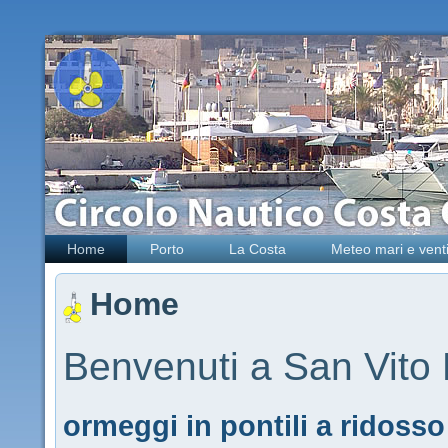
Home
Porto
La Costa
Meteo mari e vent
Home
Benvenuti a San Vito
ormeggi in pontili a ridosso